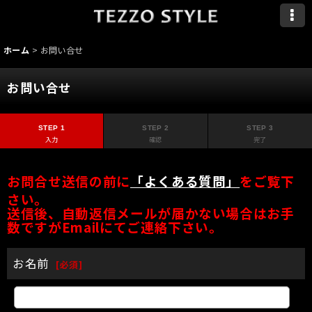
ホーム
>
お問い合せ
お問い合せ
STEP 1
STEP 2
STEP 3
入力
確認
完了
お問合せ送信の前に
「よくある質問」
をご覧下
さい。
送信後、自動返信メールが届かない場合はお手
数ですがEmailにてご連絡下さい。
お名前
[
必須
]