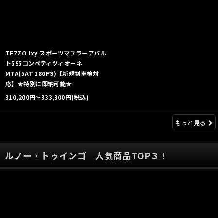
TEZZO lxy スポーツマフラーアバル
ト595コンペティツィオーネ
MTA(5AT 180PS)【新規制車検対
応】★特別に即納可能★
310,200
円
～333,300
円
(税込)
もっと見る
ルノー・トゥインゴ 人気商品TOP３！