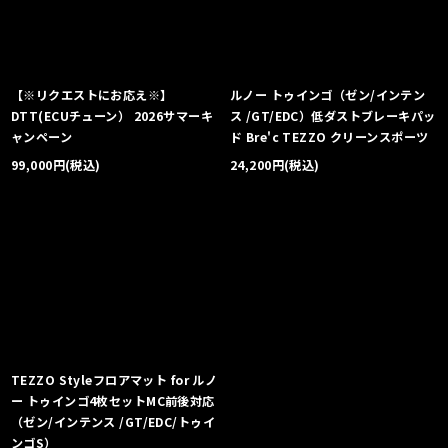
【※リクエストにお応え※】
ルノー トゥインゴ（ゼン/インテン
DTT(ECUチューン） 2026サマーキ
ス /GT/EDC）低ダストブレーキパッ
ャンペーン
ド Bre'c TEZZO クリーンスポーツ
99,000
円
(税込)
24,200
円
(税込)
TEZZO Styleフロアマット for ルノ
ー トゥインゴ4枚セットMC前後対応
（ゼン/インテンス /GT/EDC/トゥイ
ンゴS）