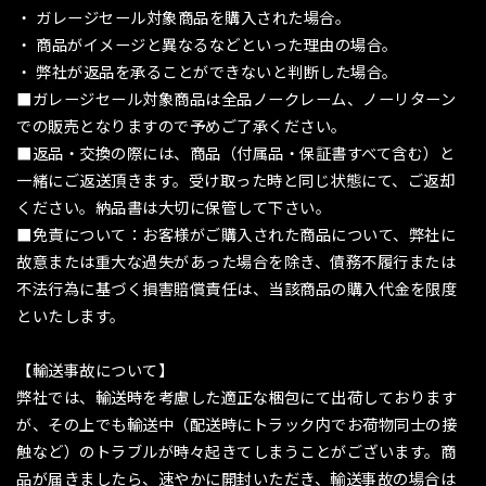
・ ガレージセール対象商品を購入された場合。
・ 商品がイメージと異なるなどといった理由の場合。
・ 弊社が返品を承ることができないと判断した場合。
■ガレージセール対象商品は全品ノークレーム、ノーリターン
での販売となりますので予めご了承ください。
■返品・交換の際には、商品（付属品・保証書すべて含む）と
一緒にご返送頂きます。受け取った時と同じ状態にて、ご返却
ください。納品書は大切に保管して下さい。
■免責について：お客様がご購入された商品について、弊社に
故意または重大な過失があった場合を除き、債務不履行または
不法行為に基づく損害賠償責任は、当該商品の購入代金を限度
といたします。
【輸送事故について】
弊社では、輸送時を考慮した適正な梱包にて出荷しております
が、その上でも輸送中（配送時にトラック内でお荷物同士の接
触など）のトラブルが時々起きてしまうことがございます。商
品が届きましたら、速やかに開封いただき、輸送事故の場合は