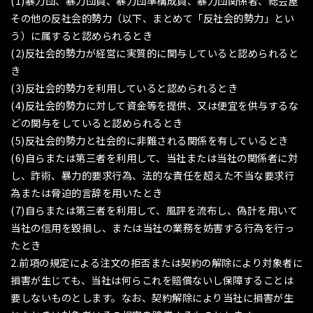
(1)暴力団、暴力団員、暴力団準構成員、暴力団関係者、総会屋
その他の反社会的勢力（以下、まとめて「反社会的勢力」とい
う）に属すると認められるとき
(2)反社会的勢力が経営に実質的に関与していると認められると
き
(3)反社会的勢力を利用していると認められるとき
(4)反社会的勢力に対して資金等を提供、又は便宜を供与するな
どの関与をしていると認められるとき
(5)反社会的勢力と社会的に非難される関係を有しているとき
(6)自らまたは第三者を利用して、当社または当社の関係者に対
し、詐術、暴力的要求行為、法的な責任を超えた不当な要求行
為または脅迫的言辞を用いたとき
(7)自らまたは第三者を利用して、風評を流布し、偽計を用いて
当社の信用を毀損し、または当社の業務を妨害する行為を行っ
たとき
2.前項の規定による注文の拒否または契約の解除により対象者に
損害が生じても、当社は何らこれを賠償ないし保障することは
要しないものとします。なお、契約解除により当社に損害が生