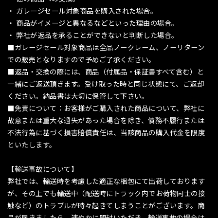
・ ガレージセール対象商品を購入された場合。
・ 商品がイメージと異なるなどといった理由の場合。
・ 弊社が返品を承ることができないと判断した場合。
■ガレージセール対象商品は全品ノークレーム、ノーリターン
での販売となりますので予めご了承ください。
■返品・交換の際には、商品（付属品・保証書すべて含む）と
一緒にご返送頂きます。受け取った時と同じ状態にて、ご返却
ください。納品書は大切に保管して下さい。
■免責について：お客様がご購入された商品について、弊社に
故意または重大な過失があった場合を除き、債務不履行または
不法行為に基づく損害賠償責任は、当該商品の購入代金を限度
といたします。
【輸送事故について】
弊社では、輸送時を考慮した適正な梱包にて出荷しております
が、その上でも輸送中（配送時にトラック内でお荷物同士の接
触など）のトラブルが時々起きてしまうことがございます。商
品が届きましたら、速やかに開封いただき、輸送事故の場合は