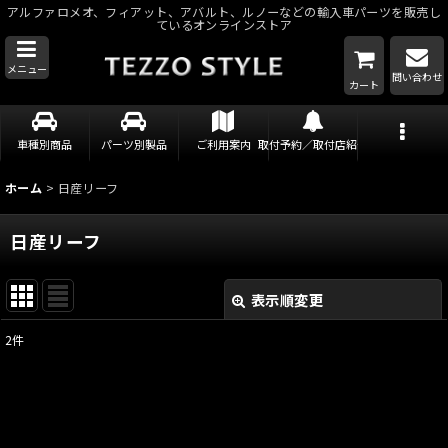
アルファロメオ、フィアット、アバルト、ルノーなどの輸入車パーツを販売し
ているオンラインストア
メニュー
問い合わせ
カート
車種別商品
パーツ別製品
ご利用案内
取付予約／取付店紹介
ホーム
>
日産リーフ
日産リーフ
表示順変更
閉じる
2
件
表示数
:
並び順
: