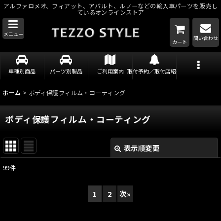
アルファロメオ、フィアット、アバルト、ルノーなどの輸入車パーツを販売し
ているオンラインストア
メニュー
問い合わせ
カート
車種別商品
パーツ別製品
ご利用案内
取付予約／取付店紹介
ホーム
>
ボディ保護フィルム・コーティング
ボディ保護フィルム・コーティング
表示順変更
閉じる
99
件
表示数
:
1
2
次
»
並び順
: