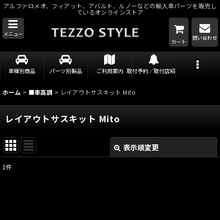
アルファロメオ、フィアット、アバルト、ルノーなどの輸入車パーツを販売し
ているオンラインストア
メニュー
問い合わせ
カート
車種別商品
パーツ別製品
ご利用案内
取付予約／取付店紹介
ホーム
>
■車高調
>
レイアウトサスキット Mito
レイアウトサスキット Mito
表示順変更
閉じる
1
件
表示数
:
並び順
: