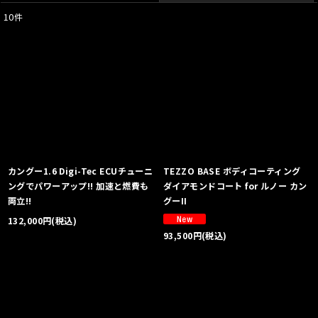
10
件
表示数
:
並び順
:
絞り込む
カングー1.6 Digi-Tec ECUチューニ
TEZZO BASE ボディコーティング
ングでパワーアップ!! 加速と燃費も
ダイアモンドコート for ルノー カン
両立!!
グーII
132,000
円
(税込)
93,500
円
(税込)