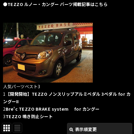
●TEZZO ルノー・カングー パーツ掲載記事はこちら
人気パーツベスト3
1
【開発開始】TEZZO ノンスリップアルミペダル 3ペダル for カ
ングーII
2
Bre'c TEZZO BRAKE system
for カングー
3
TEZZO 鳴き防止シート
表示順変更
閉じる