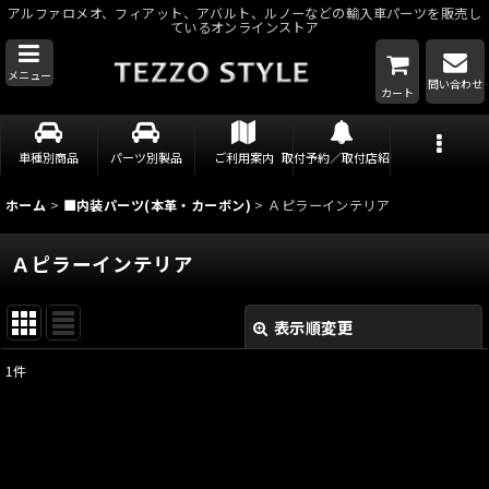
アルファロメオ、フィアット、アバルト、ルノーなどの輸入車パーツを販売し
ているオンラインストア
メニュー
問い合わせ
カート
車種別商品
パーツ別製品
ご利用案内
取付予約／取付店紹介
ホーム
>
■内装パーツ(本革・カーボン)
>
Ａピラーインテリア
Ａピラーインテリア
表示順変更
閉じる
1
件
表示数
:
並び順
: