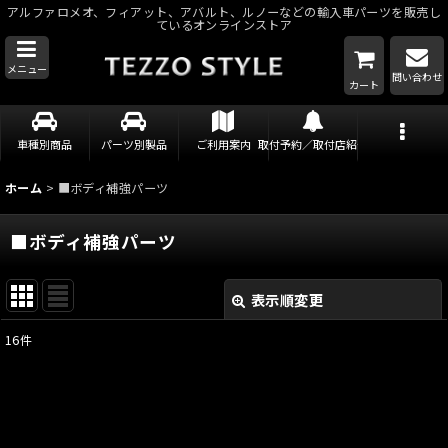
アルファロメオ、フィアット、アバルト、ルノーなどの輸入車パーツを販売し
ているオンラインストア
メニュー
問い合わせ
カート
車種別商品
パーツ別製品
ご利用案内
取付予約／取付店紹介
ホーム
>
■ボディ補強パーツ
■ボディ補強パーツ
表示順変更
閉じる
16
件
サブカテゴリ
:
表示数
: