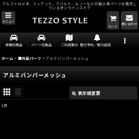
アルファロメオ、フィアット、アバルト、ルノーなどの輸入車パーツを販売し
ているオンラインストア
メニュー
問い合わせ
カート
車種別商品
パーツ別製品
ご利用案内
取付予約／取付店紹介
ホーム
>
■外装パーツ
>
アルミバンパーメッシュ
アルミバンパーメッシュ
表示順変更
閉じる
1
件
表示数
:
並び順
: