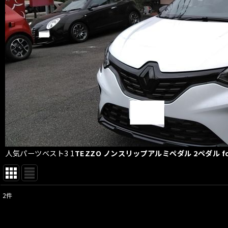
人気パーツベスト3
1
TEZZO ノンスリップアルミペダル 2ペダル f
2
件
表示数
: