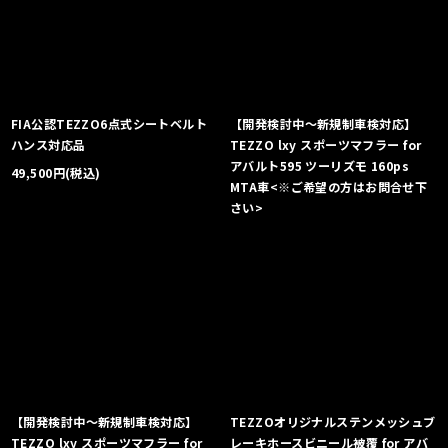
FIA公認TEZZO6点式シートベルト
【開発検討中〜新規制車検対応】
ハンス対応品
TEZZO lxy スポーツマフラー for
アバルト595 ツーリズモ 160ps
49,500
円
(税込)
MTA車<※ご希望の方はお問合せ下
さい>
【開発検討中〜新規制車検対応】
TEZZOオリジナルステンメッシュブ
TEZZO lxy スポーツマフラー for
レーキホースビニール被覆 for アバ