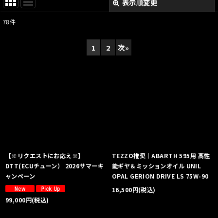
表示順変更
閉じる
78
件
表示数
:
1
2
次
»
並び順
:
絞り込む
【※リクエストにお応え※】
TEZZO推奨｜ABARTH 595用 高性
DTT(ECUチューン） 2026サマーキ
能ギヤ＆ミッションオイル UNIL
ャンペーン
OPAL GERION DRIVE LS 75W-90
16,500
円
(税込)
99,000
円
(税込)