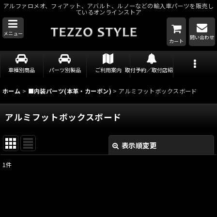
アルファロメオ、フィアット、アバルト、ルノーなどの輸入車パーツを販売し
ているオンラインストア
メニュー
問い合わせ
カート
車種別商品
パーツ別製品
ご利用案内
取付予約／取付店紹介
ホーム
>
■内装パーツ(本革・カーボン)
>
アルミフットボックスボード
アルミフットボックスボード
表示順変更
閉じる
1
件
表示数
:
並び順
: