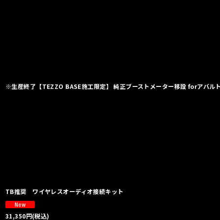
※生産終了【TEZZO BASE施工限定】 純正ブーストメーター移設 forアバル
TB推奨 ワイヤレスオーディオ接続キット
31,350
円
(税込)