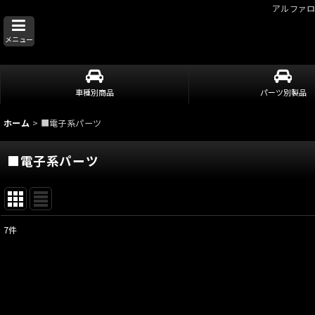
アルファ
メニュー
車種別商品
パーツ別製品
ホーム
>
■電子系パーツ
■電子系パーツ
7
件
サブカテゴリ
:
表示数
: