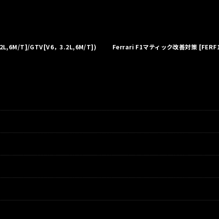
絞り込む
6M/T]/GTV[V6，3.2L,6M/T])
Ferrari F1マティック改善対策
[
FERF