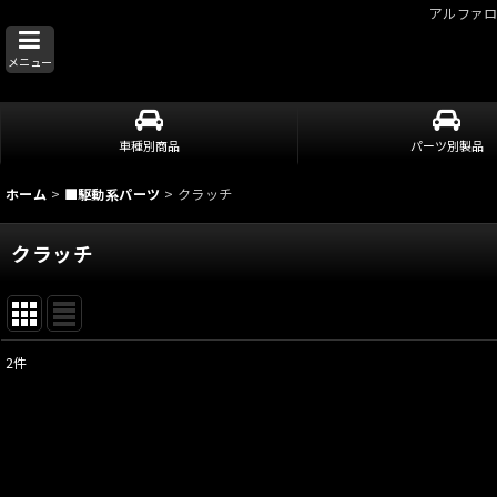
アルファ
メニュー
車種別商品
パーツ別製品
ホーム
>
■駆動系パーツ
>
クラッチ
クラッチ
2
件
表示数
:
並び順
: