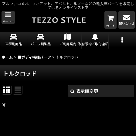
アルファロメオ、フィアット、アバルト、ルノーなどの輸入車パーツを販売し
ているオンラインストア
メニュー
問い合わせ
カート
車種別商品
パーツ別製品
ご利用案内
取付予約／取付店紹介
ホーム
>
■ボディ補強パーツ
>
トルクロッド
トルクロッド
表示順変更
閉じる
0
件
表示数
:
並び順
: