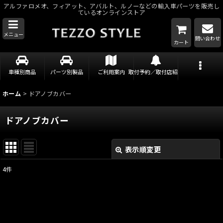
アルファロメオ、フィアット、アバルト、ルノーなどの輸入車パーツを販売し
ているオンラインストア
メニュー
問い合わせ
カート
車種別商品
パーツ別製品
ご利用案内
取付予約／取付店紹介
ホーム
>
ドアノブカバー
ドアノブカバー
表示順変更
閉じる
4
件
表示数
:
並び順
: