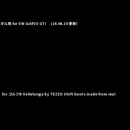
for VW GolfVII GTI (16.06.10 更新）
ルフR Vallelunga by TEZZO Shift boots made from real