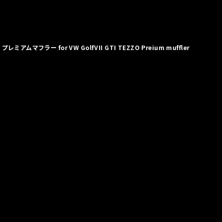
マフラー for VW GolfVII GTI TEZZO Preium muffler