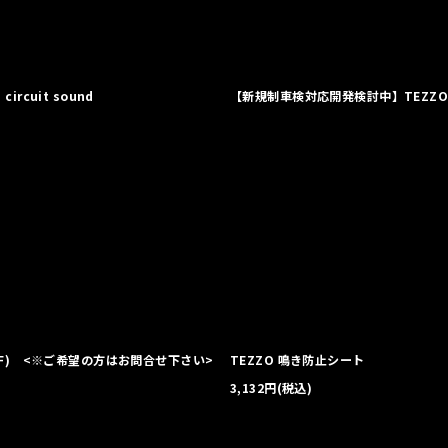
絞り込む
ircuit sound
【新規制車検対応開発検討中】TEZZO プレミアム
UDJHF) <※ご希望の方はお問合せ下さい>
TEZZO 鳴き防止シート
3,132
円
(税込)