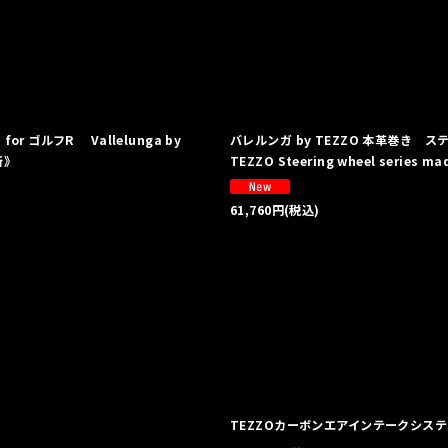
 ゴルフR Vallelunga by
バレルンガ by TEZZO 本革巻き ステア
更新》
TEZZO Steering wheel series ma
61,760
円
(税込)
TEZZOカーボンエアインテークシステ