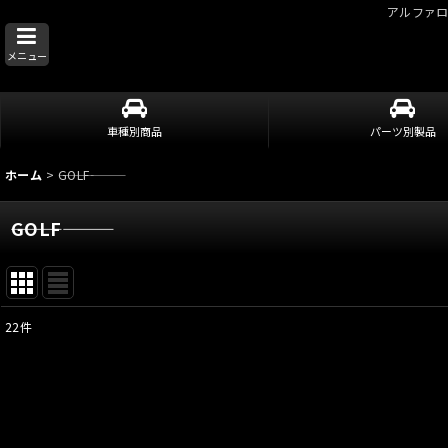
アルファ
メニュー
車種別商品
パーツ別製品
ホーム
>
―――GOLF―――
―――GOLF―――
22
件
表示数
:
並び順
: