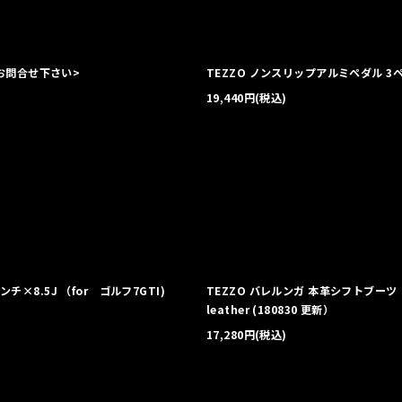
方はお問合せ下さい>
TEZZO ノンスリップアルミペダル 3ペダル用 
19,440
円
(税込)
×8.5J （for ゴルフ7GTI)
TEZZO バレルンガ 本革シフトブーツ for ゴ
leather (180830 更新）
17,280
円
(税込)