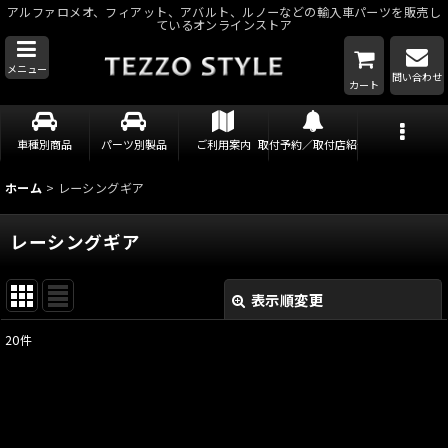
アルファロメオ、フィアット、アバルト、ルノーなどの輸入車パーツを販売し
ているオンラインストア
メニュー
問い合わせ
カート
車種別商品
パーツ別製品
ご利用案内
取付予約／取付店紹介
ホーム
>
レーシングギア
レーシングギア
表示順変更
閉じる
20
件
表示数
:
並び順
: