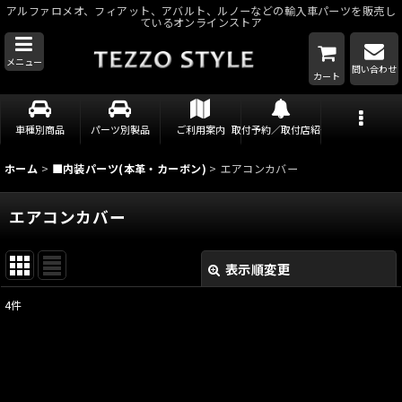
アルファロメオ、フィアット、アバルト、ルノーなどの輸入車パーツを販売し
ているオンラインストア
メニュー
問い合わせ
カート
車種別商品
パーツ別製品
ご利用案内
取付予約／取付店紹介
ホーム
>
■内装パーツ(本革・カーボン)
>
エアコンカバー
エアコンカバー
表示順変更
閉じる
4
件
表示数
:
並び順
: