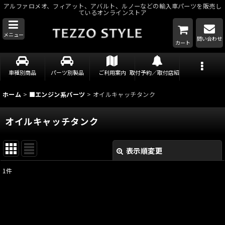
アルファロメオ、フィアット、アバルト、ルノーなどの輸入車パーツを販売し
ているオンラインストア
メニュー
問い合わせ
カート
車種別商品
パーツ別製品
ご利用案内
取付予約／取付店紹介
ホーム
>
■エンジン系パーツ
>
オイルキャッチタンク
オイルキャッチタンク
表示順変更
閉じる
1
件
表示数
:
並び順
: