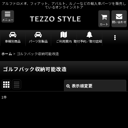
アルファロメオ、フィアット、アバルト、ルノーなどの輸入車パーツを販売し
ているオンラインストア
メニュー
問い合わせ
カート
車種別商品
パーツ別製品
ご利用案内
取付予約／取付店紹介
ホーム
>
ゴルフバック収納可能改造
ゴルフバック収納可能改造
表示順変更
閉じる
1
件
表示数
:
並び順
: