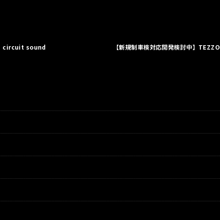
絞り込む
ircuit sound
【新規制車検対応開発検討中】TEZZO プレミアム