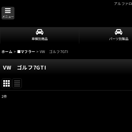
アルファ
メニュー
車種別商品
パーツ別製品
ホーム
>
■マフラー
>
VW ゴルフ7GTI
VW ゴルフ7GTI
2
件
表示数
:
並び順
: