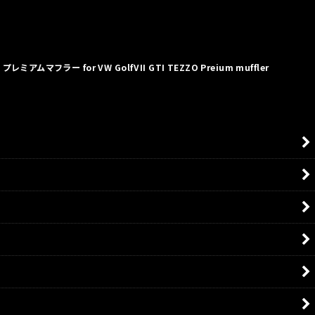
マフラー for VW GolfVII GTI TEZZO Preium muffler