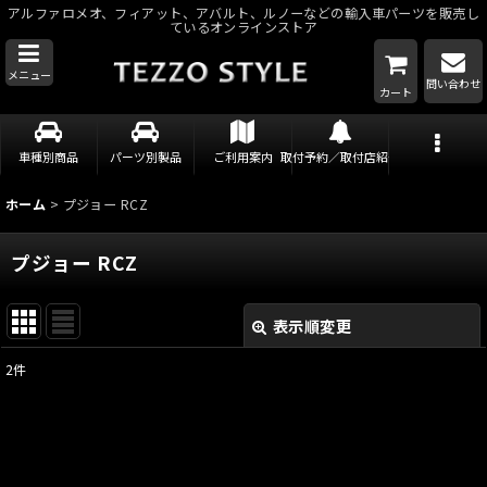
アルファロメオ、フィアット、アバルト、ルノーなどの輸入車パーツを販売し
ているオンラインストア
メニュー
問い合わせ
カート
車種別商品
パーツ別製品
ご利用案内
取付予約／取付店紹介
ホーム
>
プジョー RCZ
プジョー RCZ
表示順変更
閉じる
2
件
表示数
:
並び順
: