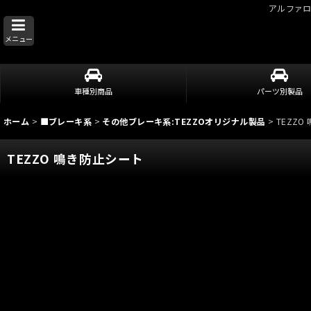
アルファ
メニュー
車種別商品
パーツ別製品
ホーム
>
■ブレーキ系
>
その他ブレーキ系:TEZZOオリジナル製品
>
TEZZ
TEZZO 鳴き防止シート