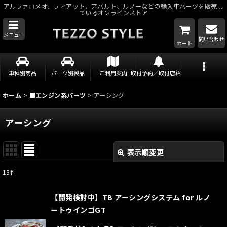
アルファロメオ、フィアット、アバルト、ルノーなどの輸入車パーツを販売し
ているオンラインストア
メニュー
問い合わせ
カート
車種別商品
パーツ別製品
ご利用案内
取付予約／取付店紹介
ホーム
>
■エンジン系パーツ
>
アーシング
アーシング
表示順変更
閉じる
13
件
表示数
:
【開発検討中】TB アーシングシステム for ルノ
並び順
:
ートゥインゴGT