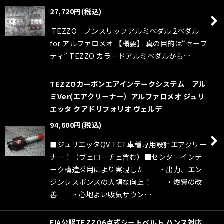
27,720
円
(税込)
TEZZO ノンスリップアルミペダル 2ペダル
for アルファロメオ 【概要】 真の目的は“セーフ
ティ” TEZZO カラードアルミペダルから…
TEZZOカーボンエアインテークシステム アル
ミVer(エアクリーナー）アルファロメオ ジュリ
エッタ クアドリフォリオ ヴェルデ
94,600
円
(税込)
■ジュリエッタQV TCT車種専用設計エアクリー
ナー！（ヴェローチェ含む）■センターインテ
ーク構造採用により実現した ・出力、エン
ジンレスポンスの大幅な向上！ ・燃費の改
善 ・心地よい吸気サウン…
FIA公認TEZZO6点式シートベルト ハンス対応