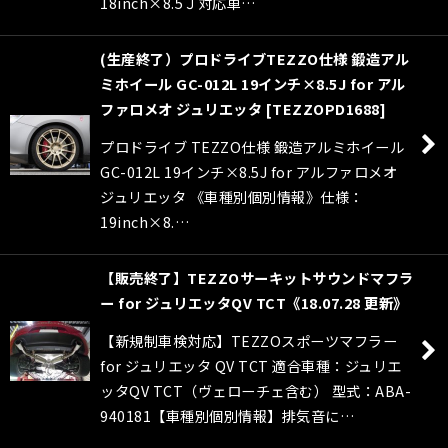
18inch×8.5Ｊ対応車…
(生産終了）プロドライブTEZZO仕様 鍛造アル
ミホイール GC-012L 19インチ×8.5J for アル
ファロメオ ジュリエッタ
[
TEZZOPD1688
]
プロドライブ TEZZO仕様 鍛造アルミホイール
GC-012L 19インチ×8.5J for アルファロメオ
ジュリエッタ 《車種別個別情報》仕様：
19inch×8.…
【販売終了】TEZZOサーキットサウンドマフラ
ー for ジュリエッタQV TCT《18.07.28 更新》
【新規制車検対応】TEZZOスポーツマフラー
for ジュリエッタ QV TCT 適合車種：ジュリエ
ッタQV TCT（ヴェローチェ含む） 型式：ABA-
940181【車種別個別情報】排気音に…