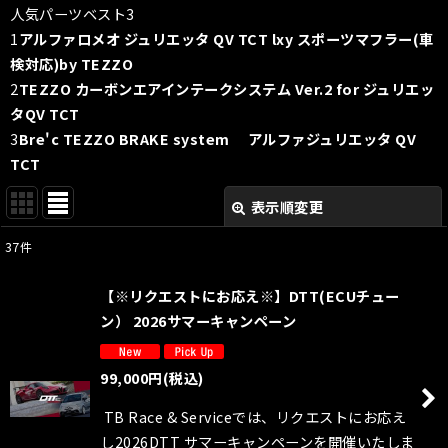
人気パーツベスト3
1
アルファロメオ ジュリエッタ QV TCT lxy スポーツマフラー(車
検対応)by TEZZO
2
TEZZO カーボンエアインテークシステム Ver.2 for ジュリエッ
タQV TCT
3
Bre'c TEZZO BRAKE system
アルファジュリエッタ QV
TCT
表示順変更
閉じる
37
件
表示数
:
【※リクエストにお応え※】DTT(ECUチュー
並び順
:
ン） 2026サマーキャンペーン
絞り込む
99,000
円
(税込)
TB Race & Serviceでは、リクエストにお応え
し2026DTT サマーキャンペーンを開催いたしま