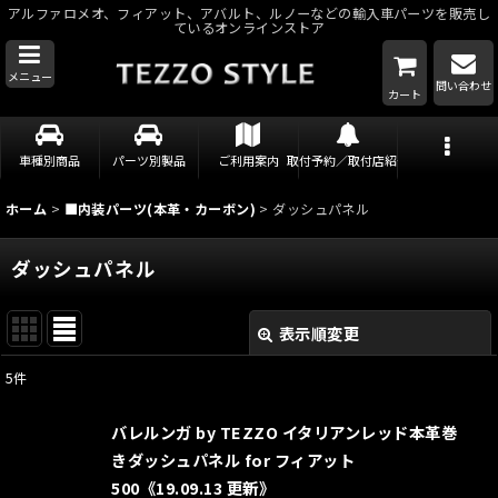
アルファロメオ、フィアット、アバルト、ルノーなどの輸入車パーツを販売し
ているオンラインストア
メニュー
問い合わせ
カート
車種別商品
パーツ別製品
ご利用案内
取付予約／取付店紹介
ホーム
>
■内装パーツ(本革・カーボン)
>
ダッシュパネル
ダッシュパネル
表示順変更
閉じる
5
件
表示数
:
バレルンガ by TEZZO イタリアンレッド本革巻
並び順
:
きダッシュパネル for フィアット
500《19.09.13 更新》