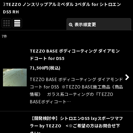
3
TEZZO ノンスリップアルミペダル 2ペダル for シトロエン
DS5 RH
表示順変更
閉じる
7
件
表示数
:
TEZZO BASE ボディコーティング ダイアモン
並び順
:
ドコート for DS5
71,500
円
(税込)
絞り込む
TEZZO BASE ボディコーティング ダイアモンド
コート for DS5 ※TEZZO BASE施工商品《商品
情報》 ガラス系コーティングの『TEZZO
BASEボディコート…
【開発検討中】シトロエンDS5 lxyスポーツマフ
ラー by TEZZO <※ご希望の方はお問合せ下
さい>