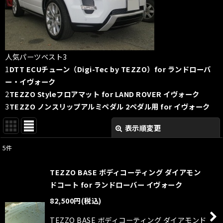
人気パーツベスト3
1
DTT ECUチューン（Digi-Tec by TEZZO）for ランドローバ
ー・イヴォーク
2
TEZZO Styleフロアマット for LAND ROVER イヴォーク
3
TEZZO ノンスリップアルミペダル 2ペダル用 for イヴォーク
表示順変更
閉じる
5
件
表示数
:
TEZZO BASE ボディコーティング ダイアモン
並び順
:
ドコート for ランドローバー イヴォーク
82,500
円
(税込)
絞り込む
TEZZO BASE ボディコーティング ダイアモンド