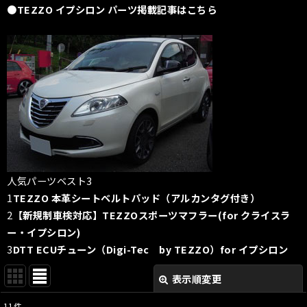
●TEZZO イプシロン パーツ掲載記事はこちら
人気パーツベスト3
1
TEZZO 本革シートベルトパッド（アルカンタグ付き）
2
【新規制車検対応】TEZZOスポーツマフラー(for クライスラ
ー・イプシロン)
3
DTT ECUチューン（Digi-Tec by TEZZO）for イプシロン
表示順変更
閉じる
11
件