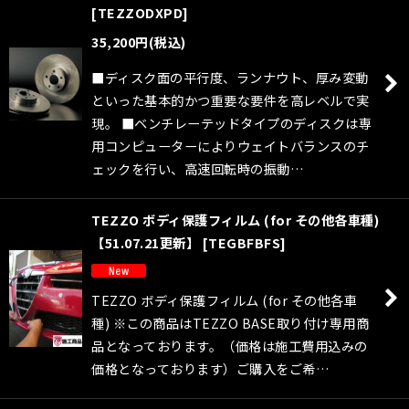
[
TEZZODXPD
]
35,200
円
(税込)
■ディスク面の平行度、ランナウト、厚み変動
といった基本的かつ重要な要件を高レベルで実
現。 ■ベンチレーテッドタイプのディスクは専
用コンピューターによりウェイトバランスのチ
ェックを行い、高速回転時の振動…
TEZZO ボディ保護フィルム (for その他各車種)
【51.07.21更新】
[
TEGBFBFS
]
TEZZO ボディ保護フィルム (for その他各車
種) ※この商品はTEZZO BASE取り付け専用商
品となっております。（価格は施工費用込みの
価格となっております）ご購入をご希…