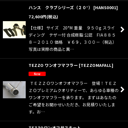
ハンス クラブシリーズ（２０°）
[
HANS0001
]
72,600
円
(税込)
【仕様】 サイズ 20°M 重量 ９５０g スライ
ディング テザー付 合成樹脂 公認 FIA８８５
８－２０１０ 価格 ￥６９，３００－（税込）
写真は実際の商品と異…
TEZZO ワンオフマフラー
[
TEZZOMAFALL
]
ＴＥＺＺＯワンオフオマフラー 登場！ＴＥＺ
ＺＯプレミアムクオリティーで、あらゆる車種の
ワンオフマフラーを承ります。 まずはあなたの
ご希望をお聞かせいただき、お見積りいたしま
す。お…
TEZZOワンオフサスキット