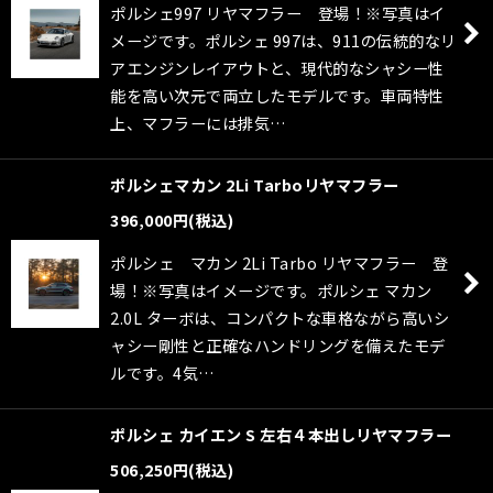
ポルシェ997 リヤマフラー 登場！※写真はイ
絞り込む
メージです。ポルシェ 997は、911の伝統的なリ
アエンジンレイアウトと、現代的なシャシー性
能を高い次元で両立したモデルです。車両特性
上、マフラーには排気…
ポルシェマカン 2Li Tarboリヤマフラー
396,000
円
(税込)
ポルシェ マカン 2Li Tarbo リヤマフラー 登
場！※写真はイメージです。ポルシェ マカン
2.0L ターボは、コンパクトな車格ながら高いシ
ャシー剛性と正確なハンドリングを備えたモデ
ルです。4気…
ポルシェ カイエン S 左右４本出しリヤマフラー
506,250
円
(税込)