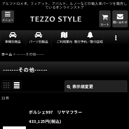
アルファロメオ、フィアット、アバルト、ルノーなどの輸入車パーツを販売し
ているオンラインストア
メニュー
問い合わせ
カート
車種別商品
パーツ別製品
ご利用案内
取付予約／取付店紹介
ホーム
>
-------その他------
-------その他------
表示順変更
閉じる
21
件
表示数
:
ポルシェ997 リヤマフラー
並び順
:
433,125
円
(税込)