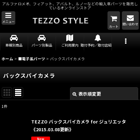
アルファロメオ、フィアット、アバルト、ルノーなどの輸入車パーツを販売し
ているオンラインストア
メニュー
問い合わせ
カート
車種別商品
パーツ別製品
ご利用案内
取付予約／取付店紹介
ホーム
>
■電子系パーツ
>
バックスパイカメラ
バックスパイカメラ
表示順変更
閉じる
1
件
表示数
:
TEZZO バックスパイカメラ for ジュリエッタ
並び順
:
《2015.03.08更新》