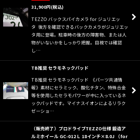
31,900
円
(税込)
TEZZO バックスパイカメラ for ジュリエッ
タ 後方を確認できるバックカメラがジュリエッ
タ用に登場。駐車時の後方の障害物、または人
物がいないかをしっかり把握。目視では確認
し…
TB推奨 セラモネックパッド
TB推奨 セラモネックパッド 《パーツ共通情
報》素材にセラミック、酸化チタン、特殊合金
等を使用したセラモパワーが中に入っているネ
ックパッドです。マイナスイオンによるリラク
ゼーショ…
（販売終了）プロドライブTEZZO仕様 鍛造ア
ルミホイール GC-012Ｌ 18インチ×8.0J （for