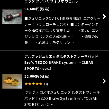
エッタ クアドリフォリオ ヴェルデ
94,600
円
(税込)
■ジュリエッタQV TCT車種専用設計エアクリー
ナー！（ヴェローチェ含む）■センターインテ
ーク構造採用により実現した ・出力、エン
ジンレスポンスの大幅な向上！ ・燃費の改
善 ・心地よい吸気サウン…
アルファジュリエッタ低ダストブレーキパッド
Bre'c TEZZO BRAKE system <CLEAN
SPORTS> ver.2
22,000
円
(税込)
1
件
アルファロメオジュリエッタ 低ダストブレーキ
パッド TEZZO Brake System Bre’c “CLEAN
SPORTS”ver.2 …