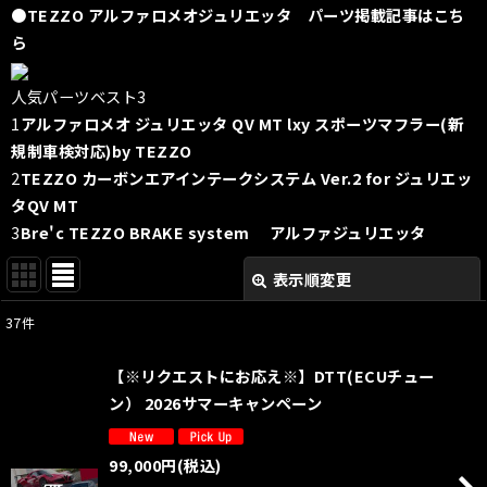
●TEZZO アルファロメオジュリエッタ パーツ掲載記事はこち
ら
人気パーツベスト3
1
アルファロメオ ジュリエッタ QV MT lxy スポーツマフラー(新
規制車検対応)by TEZZO
2
TEZZO カーボンエアインテークシステム Ver.2 for ジュリエッ
タQV MT
3
Bre'c TEZZO BRAKE system
アルファジュリエッタ
表示順変更
閉じる
37
件
表示数
:
【※リクエストにお応え※】DTT(ECUチュー
並び順
:
ン） 2026サマーキャンペーン
絞り込む
99,000
円
(税込)