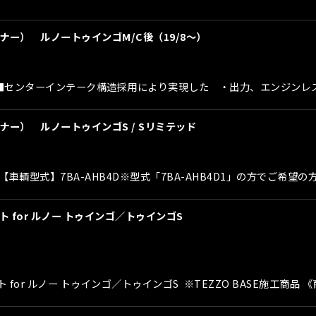
ナー） ルノートゥインゴM/C後（19/8〜）
■センターインテーク構造採用により実現した ・出力、エンジンレ
ナー） ルノートゥインゴS / Sリミテッド
車輌型式】7BA-AHB4D※型式「7BA-AHB4D1」の方でご希望
ト for ルノー トゥインゴ／トゥインゴS
ート for ルノー トゥインゴ／トゥインゴS ※TEZZO BASE施工