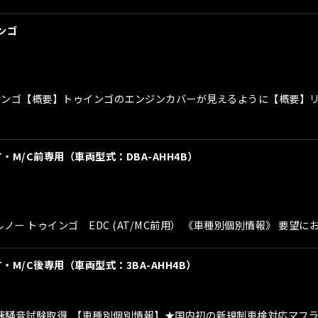
インゴ
ノートゥインゴ【概要】トゥインゴのエンジンカバーが見えるように【概
T・M/C前専用（車両型式：DBA-AHH4B）
ルノー トゥインゴ EDC (AT/MC前用） 《車種別個別情報》 要望
T・M/C後専用（車両型式：3BA-AHH4B）
制加速騒音試験取得 【車種別個別情報】★国内初の新規制車検対応マ