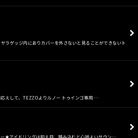
要】リヤラゲッジ内にありカバーを外さないと見ることができないト
にお応えして、TEZZOよりルノー トゥインゴ専用 …
フラー★アイドリングは抑え目、踏み込むと心地よいサウン…