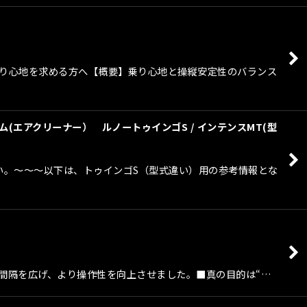
な乗り心地を求める方へ【概要】乗り心地と操縦安定性のバランス
ム(エアクリーナー） ルノートゥインゴS / インテンスMT(型
さい。〜〜〜以下は、トゥインゴS（型式違い）用の参考情報とな
ルの間隔を広げ、より操作性を向上させました。■真の目的は“…