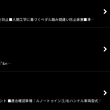
違いを防止■人間工学に基づくペダル踏み間違い防止装置■滑…
S”&n…
セント ■適合確認車種：ルノートゥインゴ/右ハンドル車両型式：