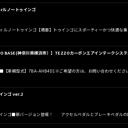
orルノートゥインゴ
 for ルノートゥインゴ【概要】トゥインゴにスポーティーかつ快適
O BASE(神奈川県横浜市）】TEZZOカーボンエアインテークシステ
■【車輌型式】7BA-AHB4D1※ご希望の方は、お問い合わせくだ
ンゴ ver.2
or トゥインゴ■新バージョン登場！ アクセルペダルとブレーキペダ