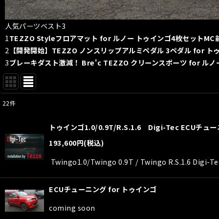
人気パーツベスト3
1
TEZZO Styleフロアマット for ルノー トゥインゴ4枚セットM
2
【開発開始】TEZZO ノンスリップアルミペダル 3ペダル for ト
3
ブレーキダスト激減！ Bre'c TEZZO クリーンスポーツ for ル
22
件
表示数
:
トゥインゴ1.0/0.9T/R.S.1.6 Digi-Tec EC
並び順
:
193,600
円
(税込)
Twingo1.0/Twingo 0.9T / Twingo R.S
ECUチューニング for トゥインゴ
coming soon