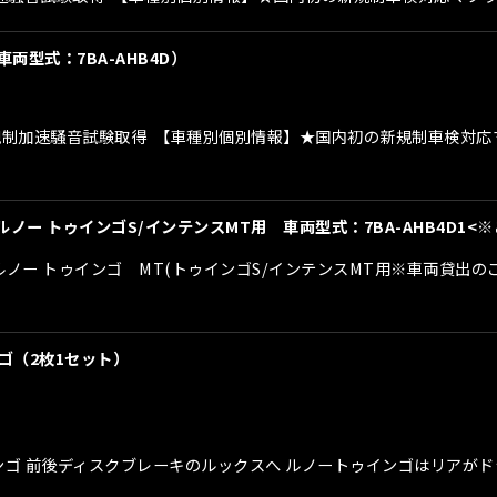
車両型式：7BA-AHB4D）
初の新規制加速騒音試験取得 【車種別個別情報】★国内初の新規制車検
 ルノー トゥインゴS/インテンスMT用 車両型式：7BA-AHB4D1
r ルノー トゥインゴ MT(トゥインゴS/インテンスMT用※車両貸
ンゴ（2枚1セット）
トゥインゴ 前後ディスクブレーキのルックスへ ルノートゥインゴはリア