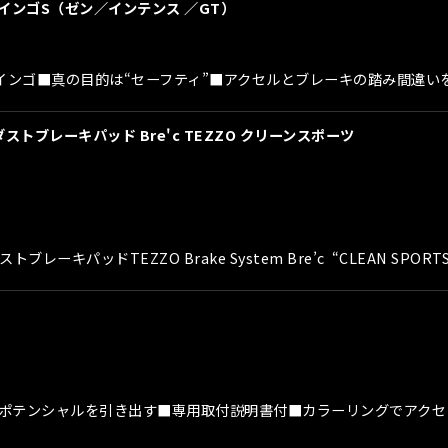
トゥインゴS（ゼン／インテンス ／GT）
r トゥインゴ■真の目的は“セーフティ”■アクセルとブレーキの踏み間
ストブレーキパッド Bre'c TEZZO クリーンスポーツ
パッドTEZZO Brake System Bre’c “CLEAN SPORT
■車のポテンシャルを引き出す■専用取付説明書付■カラーリングでアク