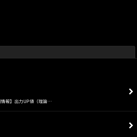
閉じる
車種別個別情報】出力UP値（理論…