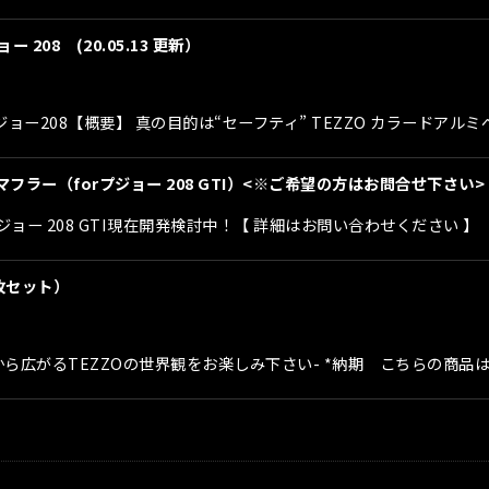
 208 (20.05.13 更新）
プジョー208【概要】 真の目的は“セーフティ” TEZZO カラードア
ラー（forプジョー 208 GTI）<※ご希望の方はお問合せ下さい>
プジョー 208 GTI現在開発検討中！【 詳細はお問い合わせください 】
（4枚セット）
t 208-足元から広がるTEZZOの世界観をお楽しみ下さい- *納期 こち