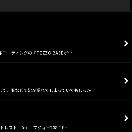
閉じる
ス系コーティングの『TEZZO BASEボ…
面として、雨などで靴が濡れてしまっていてもしっか…
スト for プジョー208 TE…