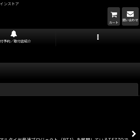
インストア
問い合わせ
カート
取付予約／取付店紹介
閉じる
ジアルタイヤ最速プロジェクト（RT1）を展開しているTEZZOで