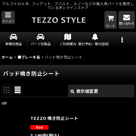
アルファロメオ、フィアット、アバルト、ルノーなどの輸入車パーツを販売し
ているオンラインストア
メニュー
問い合わせ
カート
車種別商品
パーツ別製品
ご利用案内
取付予約／取付店紹介
ホーム
>
■ブレーキ系
>
パッド鳴き防止シート
パッド鳴き防止シート
表示順変更
閉じる
4
件
表示数
:
TEZZO 鳴き防止シート
並び順
:
3,190
円
(税込)