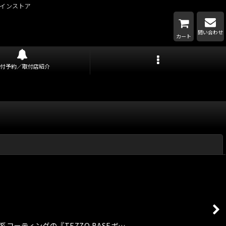
インストア
問い合わせ
カート
取付予約／取付店紹介
閉じる
ス系コーティングの『TEZZO BASEボ…