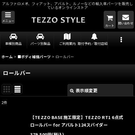
アルファロメオ、フィアット、アバルト、ルノーなどの輸入車パーツを販売し
ているオンラインストア
メニュー
問い合わせ
カート
車種別商品
パーツ別製品
ご利用案内
取付予約／取付店紹介
ホーム
>
■ボディ補強パーツ
>
ロールバー
ロールバー
表示順変更
閉じる
2
件
表示数
:
【TEZZO BASE施工限定】TEZZO RT1 6点式
並び順
:
ロールバー for アバルト124スパイダー
379,500
円
(税込)