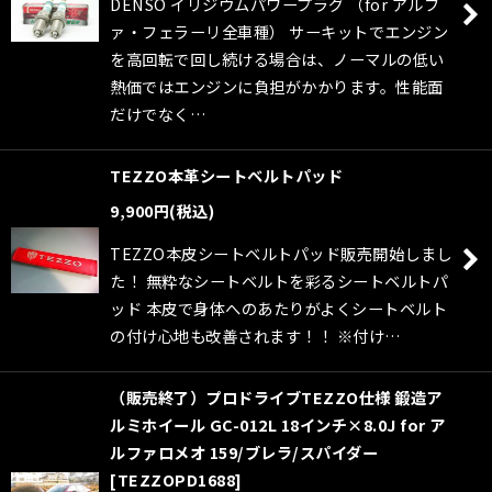
DENSO イリジウムパワープラグ （for アルフ
ァ・フェラーリ全車種） サーキットでエンジン
を高回転で回し続ける場合は、ノーマルの低い
熱価ではエンジンに負担がかかります。性能面
だけでなく…
TEZZO本革シートベルトパッド
9,900
円
(税込)
TEZZO本皮シートベルトパッド販売開始しまし
た！ 無粋なシートベルトを彩るシートベルトパ
ッド 本皮で身体へのあたりがよくシートベルト
の付け心地も改善されます！！ ※付け…
（販売終了）プロドライブTEZZO仕様 鍛造ア
ルミホイール GC-012L 18インチ×8.0J for ア
ルファロメオ 159/ブレラ/スパイダー
[
TEZZOPD1688
]