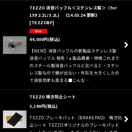
TEZZO 消音バッフル＜ステンレス製＞（for
159 2.2L/3.2L) 《14.03.24 更新》
[
TEZZOBF
]
44,000
円
(税込)
【NEW】消音バッフルの新製品ステンレス製
消音バッフル 発売！a.製品概要・特徴これまで
のスチール製消音バッフルと比べると・ステン
レス製なので錆が出ない・外形を大きくしたの
で消音効果も高まる■こんな…
TEZZO 鳴き防止シート
3,190
円
(税込)
TEZZO ブレーキパット（BRAKEPAD) 鳴き防
止シート TEZZOオリジナルのブレーキパッド