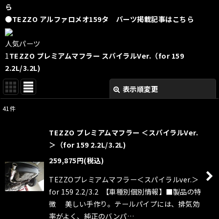
ら
●TEZZO アルファロメオ159タ パーツ掲載記事はこちら
人気パーツ
1
TEZZO プレミアムマフラー スパイラルVer.（for 159
2.2L/3.2L)
表示順変更
閉じる
41
件
表示数
:
TEZZO プレミアムマフラー ＜スパイラルVer.
並び順
:
＞（for 159 2.2L/3.2L)
259,875
円
(税込)
絞り込む
TEZZOプレミアムマフラー＜スパイラルver.＞
for 159 2.2/3.2 【車種別個別情報】■製品の特
徴 美しい手作り。テールパイプには、排気効
率がよく、純正のバンパ…