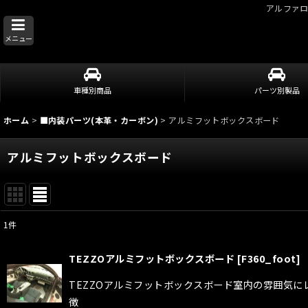
アルファ
メニュー
車種別商品
パーツ別製品
ホーム
>
■内装パーツ(本革・カーボン)
>
アルミフットボックスボード
アルミフットボックスボード
1
件
表示数
:
TEZZOアルミフットボックスボード
[
F360_foot
]
並び順
:
TEZZOアルミフットボックスボード室内の雰囲気に
徴