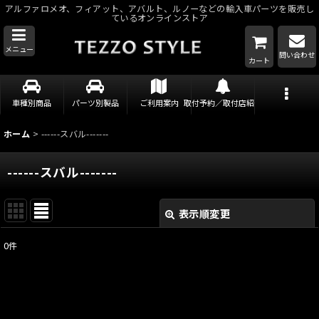
アルファロメオ、フィアット、アバルト、ルノーなどの輸入車パーツを販売し
ているオンラインストア
メニュー
問い合わせ
カート
車種別商品
パーツ別製品
ご利用案内
取付予約／取付店紹介
ホーム
>
------スバル-------
------スバル-------
表示順変更
閉じる
0
件
表示数
:
並び順
: