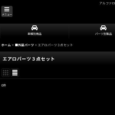
アルファ
メニュー
車種別商品
パーツ別製品
ホーム
>
■外装パーツ
>
エアロパーツ３点セット
エアロパーツ３点セット
0
件
表示数
:
並び順
: