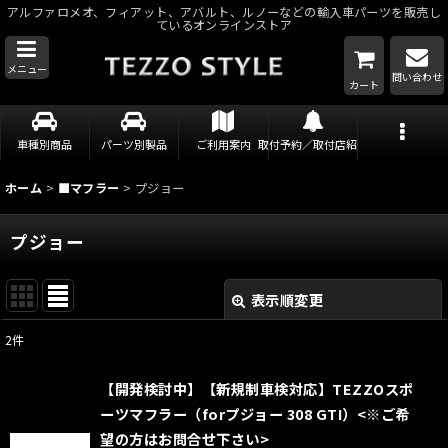
アルファロメオ、フィアット、アバルト、ルノーなどの輸入車パーツを販売し
ているオンラインストア
メニュー
問い合わせ
カート
車種別商品
パーツ別製品
ご利用案内
取付予約／取付店紹介
ホーム
>
■マフラー
>
プジョー
プジョー
表示順変更
閉じる
2
件
表示数
:
【開発検討中】【新規制車検対応】TEZZOスポ
並び順
:
ーツマフラー（forプジョー 308 GTI）<※ご希
望の方はお問合せ下さい>