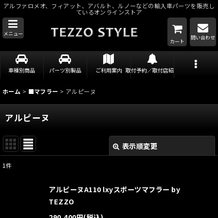
アルファロメオ、フィアット、アバルト、ルノーなどの輸入車パーツを販売し
ているオンラインストア
メニュー
問い合わせ
カート
車種別商品
パーツ別製品
ご利用案内
取付予約／取付店紹介
ホーム
>
■マフラー
>
アルピーヌ
アルピーヌ
表示順変更
閉じる
1
件
表示数
:
アルピーヌA110 lxyスポーツマフラー by
並び順
:
TEZZO
290,400
円
(税込)