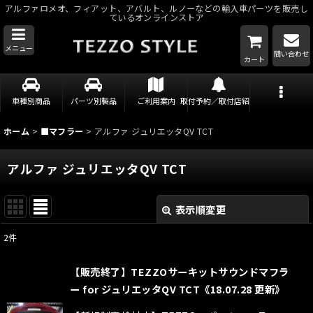
アルファロメオ、フィアット、アバルト、ルノーなどの輸入車パーツを販売し
ているオンラインストア
メニュー
問い合わせ
カート
車種別商品
パーツ別製品
ご利用案内
取付予約／取付店紹介
ホーム
>
■マフラー
>
アルファ ジュリエッタQV TCT
アルファ ジュリエッタQV TCT
表示順変更
閉じる
2
件
表示数
:
【販売終了】TEZZOサーキットサウンドマフラ
並び順
:
ー for ジュリエッタQV TCT《18.07.28 更新》