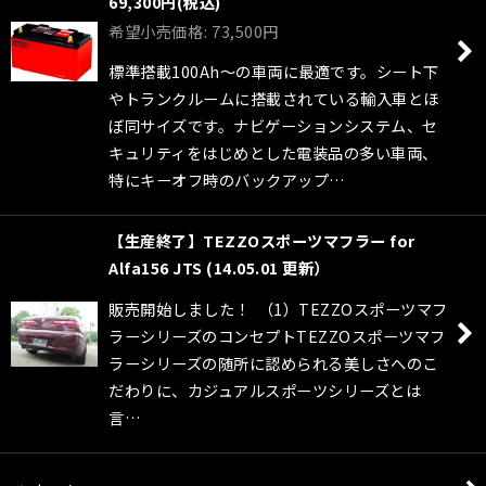
69,300
円
(税込)
希望小売価格
:
73,500
円
標準搭載100Ah〜の車両に最適です。シート下
やトランクルームに搭載されている輸入車とほ
ぼ同サイズです。ナビゲーションシステム、セ
キュリティをはじめとした電装品の多い車両、
特にキーオフ時のバックアップ…
【生産終了】TEZZOスポーツマフラー for
Alfa156 JTS (14.05.01 更新）
販売開始しました！ （1）TEZZOスポーツマフ
ラーシリーズのコンセプトTEZZOスポーツマフ
ラーシリーズの随所に認められる美しさへのこ
だわりに、カジュアルスポーツシリーズとは
言…