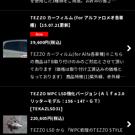
を使用した3種類をご用意。お好みの長さ…
TEZZO カーフィルム (for アルファロメオ各車
種) 【15.07.21更新】
39,600
円
(税込)
TEZZO カーフィルム(for Alfa各車種)※こちら
の商品はTB取り付けのみのご対応とさせて頂い
ております（価格は取り付け工賃込みの価格と
なっております） 商品特徴(1)紫外線、赤外線…
TEZZO WPC LSD強化バージョン (Ａｌｆａ2.0
リッターモデル：156・147・ＧＴ）
[
TEKAZLSD31
]
220,605
円
(税込)
TEZZO LSD から 『WPC処理のTEZZO STYLE