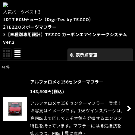
人気パーツベスト3
1
DTT ECUチューン（Digi-Tec by TEZZO）
2
TEZZOスポーツマフラー
3
【車種別専用設計】TEZZO カーボンエアインテークシステム
Ver.2
表示順変更
閉じる
41
件
表示数
:
アルファロメオ156センターマフラー
並び順
:
148,500
円
(税込)
アルファロメオ156 センターマフラー 登場！
絞り込む
※写真はイメージです。156ツインスパークは、
高回転まで回してこそ本領を発揮するエンジン
特性を持っています。マフラーには排気抵抗を
抑えつつ、回転上昇に素直…