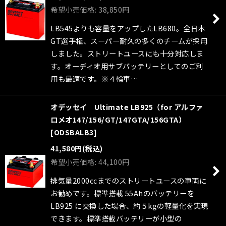
希望小売価格
:
38,850
円
LB545よりも容量をアップしたLB680。全日本
GT選手権、スーパー耐久の多くのチームが採用
しました。ストリートユースにも十分対応しま
す。オーディオ用サブバッテリーとしてのご利
用も最適です。※４輪車…
オデッセイ Ultimate LB925（for アルファ
ロメオ147/156/GT/147GTA/156GTA）
[
ODSBALB3
]
41,580
円
(税込)
希望小売価格
:
44,100
円
排気量2000ccまでのストリートユースの車両に
お勧めです。標準搭載 55Ahのバッテリーを
LB925 に交換した場合、約５kgの軽量化を実現
できます。標準搭載バッテリーが小型の