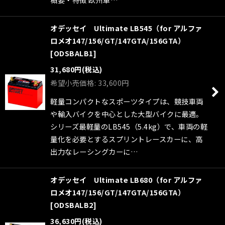
オデッセイ Ultimate LB545（for アルファ
ロメオ147/156/GT/147GTA/156GTA）
[
ODSBALB1
]
31,680
円
(税込)
希望小売価格
:
33,600
円
軽量コンパクトなスポーツタイプは、競技車両
や輸入バイクを中心とした大型バイクに最適。
シリーズ最軽量のLB545（5.4kg）で、車両の軽
量化を必要とするスプリントレースカーに、高
出力なレーシングカーに…
オデッセイ Ultimate LB680（for アルファ
ロメオ147/156/GT/147GTA/156GTA）
[
ODSBALB2
]
36,630
円
(税込)