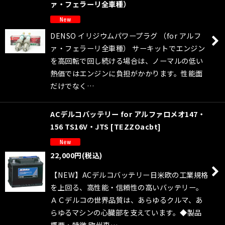
ァ・フェラーリ全車種）
DENSO イリジウムパワープラグ （for アルフ
ァ・フェラーリ全車種） サーキットでエンジン
を高回転で回し続ける場合は、ノーマルの低い
熱価ではエンジンに負担がかかります。性能面
だけでなく…
ACデルコバッテリー for アルファロメオ147・
156 TS16V・JTS
[
TEZZOacbt
]
22,000
円
(税込)
【NEW】ACデルコバッテリー日米欧の工業規格
を上回る、高性能・信頼性の高いバッテリー。
ＡＣデルコの世界品質は、あらゆるクルマ、あ
らゆるマシンの心臓部を支えています。◆製品
概要・特徴 欧州車…