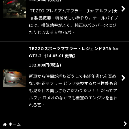
絞り込む
TEZZO プレミアムマフラー （for アルファ)★
a 製品概要・特徴美しい手作り。テールパイプ
には、排気効率がよく、純正のバンパー穴にぴ
たりと収まる大径75パ…
TEZZOスポーツマフラー・レジェンドGTA for
GT3.2 《14.05.01 更新》
132,000
円
(税込)
新車から時間が経ちどうしても経年劣化を否め
ない純正マフラー どうせ交換するなら性能も音
も見た目の美しさもこだわりたい！！ だってア
ルファ ロメオのなかでも至宝のエンジンを言わ
れる官…
ホーム