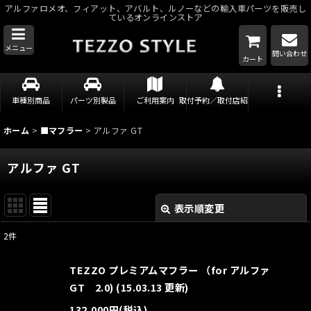
アルファロメオ、フィアット、アバルト、ルノーなどの輸入車パーツを販売し
ているオンラインストア
メニュー
問い合わせ
カート
車種別商品
パーツ別製品
ご利用案内
取付予約／取付店紹介
ホーム
>
■マフラー
>
アルファ GT
アルファ GT
表示順変更
閉じる
2
件
表示数
:
TEZZO プレミアムマフラー （for アルファ
並び順
:
GT 2.0) (15.03.13 更新)
132,000
円
(税込)