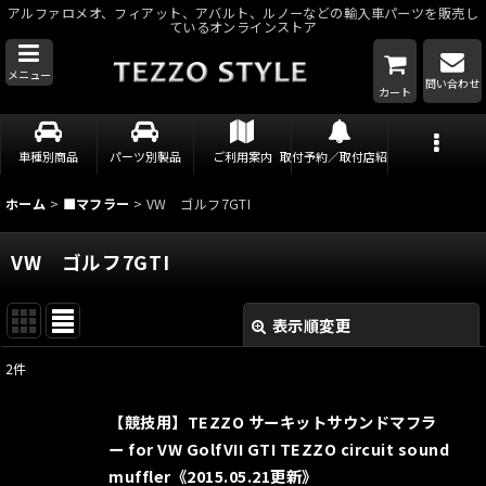
アルファロメオ、フィアット、アバルト、ルノーなどの輸入車パーツを販売し
ているオンラインストア
メニュー
問い合わせ
カート
車種別商品
パーツ別製品
ご利用案内
取付予約／取付店紹介
ホーム
>
■マフラー
>
VW ゴルフ7GTI
VW ゴルフ7GTI
表示順変更
閉じる
2
件
表示数
:
【競技用】TEZZO サーキットサウンドマフラ
並び順
:
ー for VW GolfVII GTI TEZZO circuit sound
muffler《2015.05.21更新》